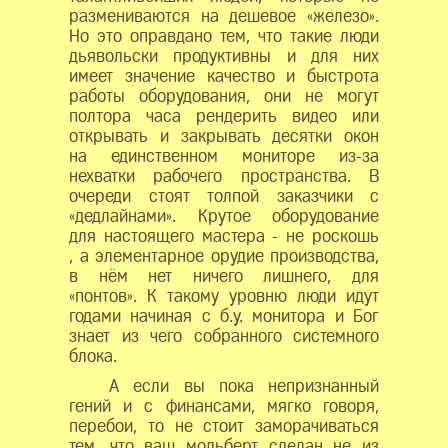
размениваются на дешевое «железо».
Но это оправдано тем, что такие люди
дьявольски продуктивны и для них
имеет значение качество и быстрота
работы оборудования, они не могут
полтора часа рендерить видео или
открывать и закрывать десятки окон
на единственном мониторе из-за
нехватки рабочего пространства. В
очереди стоят толпой заказчики с
«дедлайнами». Крутое оборудование
для настоящего мастера - не роскошь
, а элементарное орудие производства,
в нём нет ничего лишнего, для
«понтов». К такому уровню люди идут
годами начиная с б.у. монитора и Бог
знает из чего собранного системного
блока.
А если вы пока непризнанный
гений и с финансами, мягко говоря,
перебои, то не стоит заморачиваться
тем, что ваш мольберт сделан не из